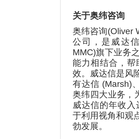
关于奥纬咨询
奥
纬咨询
(
Oliver
公司，是
威
达
MMC)旗下业
能力相结合，帮
效。威达信是风
有
达
信
(Marsh)
奥纬四大业务，
威达信的年收入达
于利用视角和观
勃发展。