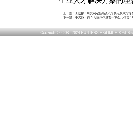
企业人才解决方案的理
上一篇：
工信部：研究制定新能源汽车换电模式指导
下一篇：
中汽协：前 9 月国内销量前十车企共销售 182
Copyright © 2008 - 2024
HUNTERS(HK)LIMITED
©
All R