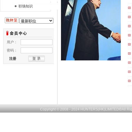
职场知识
Copyright © 2008 - 2024
HUNTERS(HK)LIMITED
©
All R