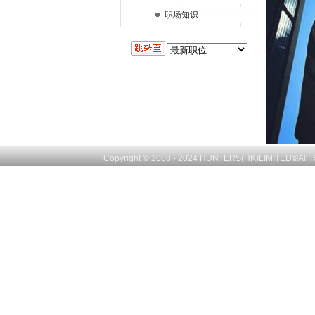
职场知识
Copyright © 2008 - 2024
HUNTERS(HK)LIMITED
©
All 