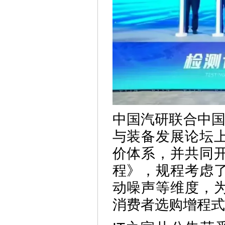
中国汽研联合中国质
与装备发展论坛
价体系，并共同
程》，规程考虑
动噪声等维度，
消费者选购增程式