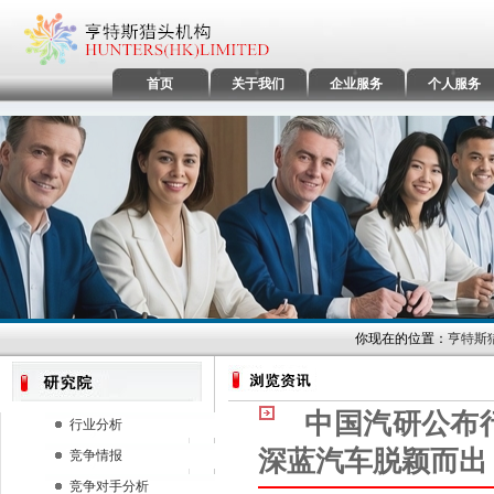
首页
关于我们
企业服务
个人服务
你现在的位置：
亨特斯
中国汽研公布行
行业分析
深蓝汽车脱颖而出
竞争情报
竞争对手分析