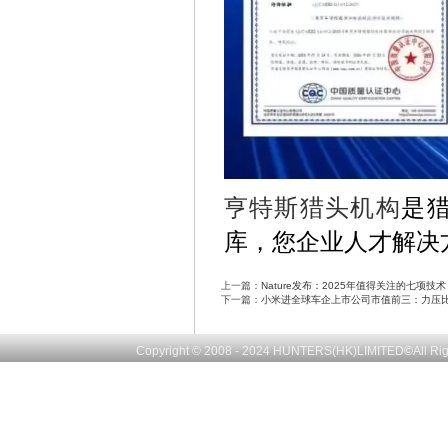
亨特斯猎头机构
是
库，您企业人才解决
上一篇：
Nature发布：2025年值得关注的七项技术
下一篇：
小米进全球车企上市公司市值前三：力压
Copyright © 2008 - 2024
HUNTERS(HK)LIMITED
©
All R